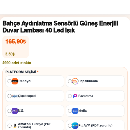
Bahçe Aydınlatma Sensörlü Güneş Enerjili
Duvar Lambası 40 Led Işık
165,90
₺
3.50$
4990 adet stokta
PLATFORM SEÇIMI
*
Trendyol
Hepsiburada
Çiçeksepeti
Pazarama
N11
İdefix
Amazon Türkiye (PDF
Ptt AVM (PDF zorunlu)
zorunlu)