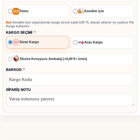
Temu
Kendim için
Not:
Kendim için siparişlerde kargo ücreti sabit
130 TL
olarak eklenir ve sadece
Ptt
Kargo
kullanılır.
KARGO SEÇIMI
*
Sürat Kargo
Aras Kargo
Ekstra Koruyucu Ambalaj (+4,00 ₺ / ürün)
BARKOD
*
SIPARIŞ NOTU
Stok kodu:
UCZDP53DUVARLAMBASI3