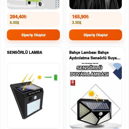
284,40
₺
165,90
₺
6.00$
3.50$
Sipariş Oluştur
Sipariş Oluştur
SENSÖRLÜ LAMBA
Bahçe Lambası Bahçe
Aydınlatma Sensörlü Suya
Dayanıklı 100 Led