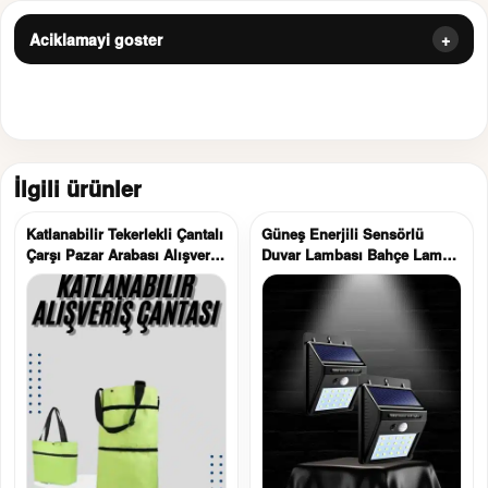
Aciklamayi goster
İlgili ürünler
Katlanabilir Tekerlekli Çantalı
Güneş Enerjili Sensörlü
Çarşı Pazar Arabası Alışveriş
Duvar Lambası Bahçe Lamba
Çantası Piknik Çantası
Suya Dayanıklı Bahçe
Aydınlatma