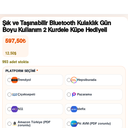
Şık ve Taşınabilir Bluetooth Kulaklık Gün
Boyu Kullanım 2 Kurdele Küpe Hediyeli
597,50
₺
12.50$
993 adet stokta
PLATFORM SEÇIMI
*
Trendyol
Hepsiburada
Çiçeksepeti
Pazarama
N11
İdefix
Amazon Türkiye (PDF
Ptt AVM (PDF zorunlu)
zorunlu)