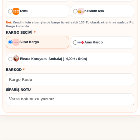
Temu
Kendim için
Not:
Kendim için siparişlerde kargo ücreti sabit
130 TL
olarak eklenir ve sadece
Ptt
Kargo
kullanılır.
KARGO SEÇIMI
*
Sürat Kargo
Aras Kargo
Ekstra Koruyucu Ambalaj (+4,00 ₺ / ürün)
BARKOD
*
SIPARIŞ NOTU
Stok kodu:
UCZZZYXG10KÜPELİKULAKLIK-4