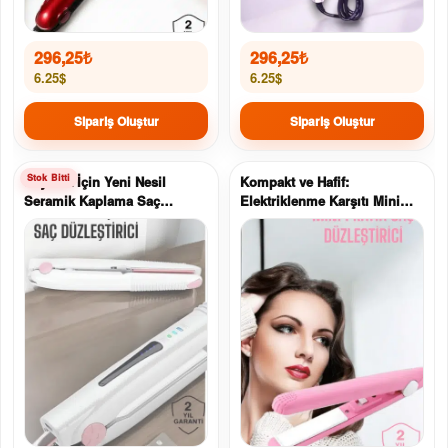
296,25
₺
296,25
₺
6.25$
6.25$
Sipariş Oluştur
Sipariş Oluştur
Seyahat İçin Yeni Nesil
Kompakt ve Hafif:
Seramik Kaplama Saç
Elektriklenme Karşıtı Mini
Düzleştirici Yüksek Isı
Saç Düzleştirici