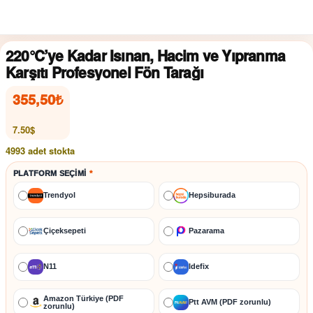
220°C’ye Kadar Isınan, Hacim ve Yıpranma
Karşıtı Profesyonel Fön Tarağı
355,50
₺
7.50$
4993 adet stokta
PLATFORM SEÇIMI
*
Trendyol
Hepsiburada
Çiçeksepeti
Pazarama
N11
İdefix
Amazon Türkiye (PDF
Ptt AVM (PDF zorunlu)
zorunlu)