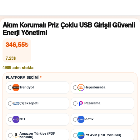
Akım Korumalı Priz Çoklu USB Girişli Güvenli
Enerji Yönetimi
346,55
₺
7.25$
4989 adet stokta
PLATFORM SEÇIMI
*
Trendyol
Hepsiburada
Çiçeksepeti
Pazarama
N11
İdefix
Amazon Türkiye (PDF
Ptt AVM (PDF zorunlu)
zorunlu)