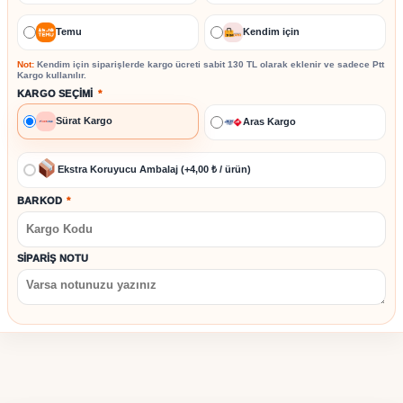
Temu
Kendim için
Not:
Kendim için siparişlerde kargo ücreti sabit
130 TL
olarak eklenir ve sadece
Ptt
Kargo
kullanılır.
KARGO SEÇIMI
*
Sürat Kargo
Aras Kargo
Ekstra Koruyucu Ambalaj (+4,00 ₺ / ürün)
BARKOD
*
SIPARIŞ NOTU
Stok kodu:
UUCZZZAKIMKORUMALI3440PRİZ-1