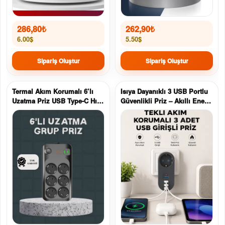
286,80
₺
262,90
₺
6.00$
5.50$
Sipariş Oluştur
Sipariş Oluştur
Termal Akım Korumalı 6’lı
Isıya Dayanıklı 3 USB Portlu
Uzatma Priz USB Type-C Hızlı
Güvenlikli Priz – Akıllı Enerji
Şarj 2500W
Yönetimi