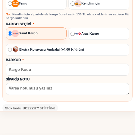
Temu
Kendim için
Not:
Kendim için siparişlerde kargo ücreti sabit
130 TL
olarak eklenir ve sadece
Ptt
Kargo
kullanılır.
KARGO SEÇIMI
*
Sürat Kargo
Aras Kargo
Ekstra Koruyucu Ambalaj (+4,00 ₺ / ürün)
BARKOD
*
SIPARIŞ NOTU
Stok kodu:
UCZZZH716TİFTİK-6