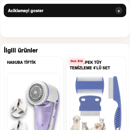
Aciklamayi goster
İlgili ürünler
HASUBA TİFTİK
KEDİ KÖPEK TÜY
TEMİZLEME 4’LÜ SET