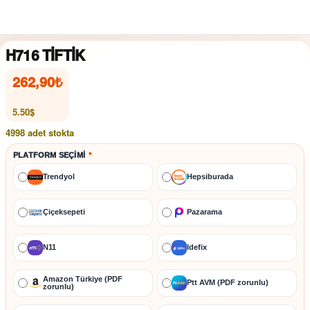
H716 TİFTİK
262,90
₺
5.50$
4998 adet stokta
PLATFORM SEÇIMI
*
Trendyol
Hepsiburada
Çiçeksepeti
Pazarama
N11
İdefix
Amazon Türkiye (PDF
Ptt AVM (PDF zorunlu)
zorunlu)