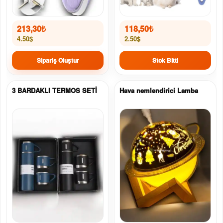
213,30
₺
118,50
₺
4.50$
2.50$
Sipariş Oluştur
Stok Bitti
3 BARDAKLI TERMOS SETİ
Hava nemlendirici Lamba