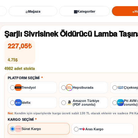
⌕
▦
+
Mağaza
Kategoriler
Hı
Şarjlı Sivrisinek Öldürücü Lamba Taşın
227,05
₺
4.75$
4982 adet stokta
PLATFORM SEÇIMI
*
Trendyol
Hepsiburada
Çiçeksep
Amazon Türkiye
Ptt AVM
İdefix
(PDF zorunlu)
zorunlu)
Not:
Kendim için siparişlerde kargo ücreti sabit
130 TL
olarak eklenir ve sadece
Ptt K
KARGO SEÇIMI
*
Sürat Kargo
Aras Kargo