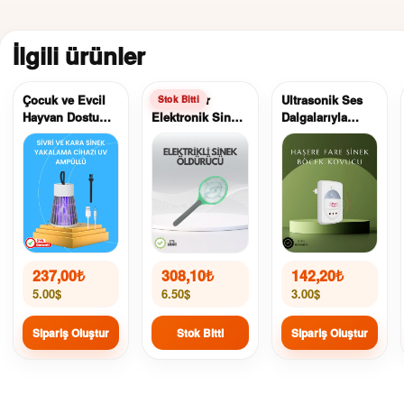
İlgili ürünler
Çocuk ve Evcil
Taşınabilir
Ultrasonik Ses
Hayvan Dostu
Elektronik Sinek
Dalgalarıyla
Sivrisinek
Kovucu | Balkon,
Kimyasalsız Fare
Yakalama
Bahçe ve Kamp
ve Böcek Kovucu
Lambası
İçin İdeal
Cihaz
237,00
₺
308,10
₺
142,20
₺
5.00$
6.50$
3.00$
Sipariş Oluştur
Stok Bitti
Sipariş Oluştur