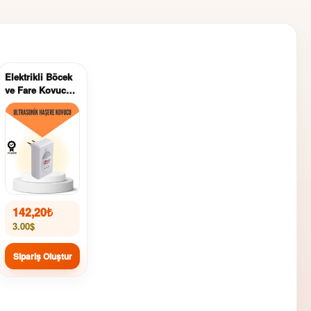
Elektrikli Böcek
ve Fare Kovucu
Prizden Çalışan
142,20
₺
3.00$
Sipariş Oluştur