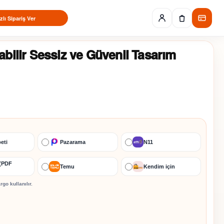
zlı Sipariş Ver
abilir Sessiz ve Güvenli Tasarım
eti
Pazarama
N11
 (PDF
Temu
Kendim için
argo
kullanılır.