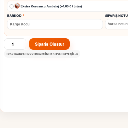
Ekstra Koruyucu Ambalaj (+4,00 ₺ / ürün)
BARKOD
*
SIPARIŞ NOTU
Siparis Olustur
Şarjlı
Sivrisinek
Stok kodu:
UCZZZHS373SİNEKKOVUCUYEŞİL-3
Öldürücü
Lamba
Taşınabilir
Sessiz
ve
Güvenli
Tasarım
adet